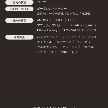
コシツ
国内の貧困
ボーダレスアカデミー
起業支援・人材育成
次世代リーダー育成プログラム「HOPE」
AMOMA
JOGGO
LIB
海外の貧困
アフリカシアバター
Haruulala organic
Ethical Factory
TAO's NATIVE CHICKEN
バングラデシュ
ミャンマー
グアテマラ
海外拠点
エクアドル
タンザニア
フィリピン
ブルキナファソ
マレーシア
セネガル
ケニア
タイ
韓国
台湾