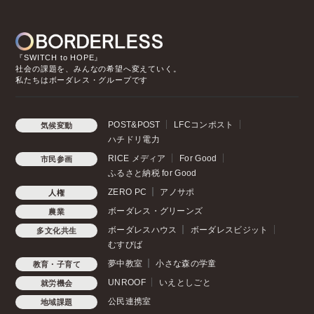
『SWITCH to HOPE』
社会の課題を、みんなの希望へ変えていく。
私たちはボーダレス・グループです
POST&POST
LFCコンポスト
気候変動
ハチドリ電力
RICE メディア
For Good
市民参画
ふるさと納税 for Good
ZERO PC
アノサポ
人権
ボーダレス・グリーンズ
農業
ボーダレスハウス
ボーダレスビジット
多文化共生
むすびば
夢中教室
小さな森の学童
教育・子育て
UNROOF
いえとしごと
就労機会
公民連携室
地域課題