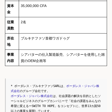
資本
35,000,000 CFA
金
従業
2名
員数
所在
ブルキナファソ首都ワガドゥグ
地
事業
シアバターの仕入製造販売、シアバターを使用した雑
内容
貨のOEM企画等
* ボーダレス・ブルキナファソSARLは、
ボーダレス・ジャパン株
式会社
のグループ会社です。
ボーダレス・ジャパン株式会社
は、社会課題の解決を目的としたソ
ーシャルビジネスのグループカンパニーで「社会の課題をみんなの
希望に変えるーSWITH TO HOPE」をコンセプトに、世界13カ国50
以上の事業を展開しています。