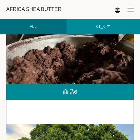
AFRICA SHEA BUTTER
ALL
01_シア
商品6