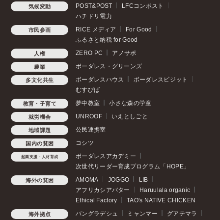
POST&POST
LFCコンポスト
気候変動
ハチドリ電力
RICE メディア
For Good
市民参画
ふるさと納税 for Good
ZERO PC
アノサポ
人権
ボーダレス・グリーンズ
農業
ボーダレスハウス
ボーダレスビジット
多文化共生
むすびば
夢中教室
小さな森の学童
教育・子育て
UNROOF
いえとしごと
就労機会
公民連携室
地域課題
コシツ
国内の貧困
ボーダレスアカデミー
起業支援・人材育成
次世代リーダー育成プログラム「HOPE」
AMOMA
JOGGO
LIB
海外の貧困
アフリカシアバター
Haruulala organic
Ethical Factory
TAO's NATIVE CHICKEN
バングラデシュ
ミャンマー
グアテマラ
海外拠点