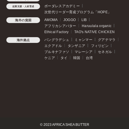
ボーダレスアカデミー
起業支援・人材育成
次世代リーダー育成プログラム「HOPE」
AMOMA
JOGGO
LIB
海外の貧困
アフリカシアバター
Haruulala organic
Ethical Factory
TAO's NATIVE CHICKEN
バングラデシュ
ミャンマー
グアテマラ
海外拠点
エクアドル
タンザニア
フィリピン
ブルキナファソ
マレーシア
セネガル
ケニア
タイ
韓国
台湾
© 2023 AFRICA SHEA BUTTER