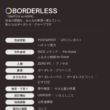
『SWITCH to HOPE』
社会の課題を、みんなの希望へ変えていく。
私たちはボーダレス・グループです
POST&POST
LFCコンポスト
気候変動
ハチドリ電力
RICE メディア
For Good
市民参画
ふるさと納税 for Good
ZERO PC
アノサポ
人権
ボーダレス・グリーンズ
農業
ボーダレスハウス
ボーダレスビジット
多文化共生
むすびば
夢中教室
小さな森の学童
教育・子育て
UNROOF
いえとしごと
就労機会
公民連携室
地域課題
コシツ
国内の貧困