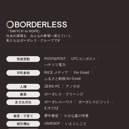
『SWITCH to HOPE』
社会の課題を、みんなの希望へ変えていく。
私たちはボーダレス・グループです
POST&POST
LFCコンポスト
気候変動
ハチドリ電力
RICE メディア
For Good
市民参画
ふるさと納税 for Good
ZERO PC
アノサポ
人権
ボーダレス・グリーンズ
農業
ボーダレスハウス
ボーダレスビジット
多文化共生
むすびば
夢中教室
小さな森の学童
教育・子育て
UNROOF
いえとしごと
就労機会