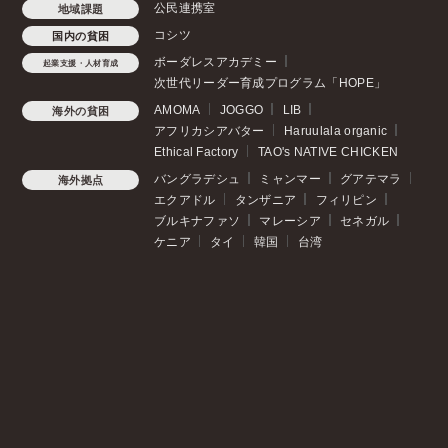
公民連携室
地域課題
コシツ
国内の貧困
ボーダレスアカデミー
起業支援・人材育成
次世代リーダー育成プログラム「HOPE」
AMOMA
JOGGO
LIB
海外の貧困
アフリカシアバター
Haruulala organic
Ethical Factory
TAO's NATIVE CHICKEN
バングラデシュ
ミャンマー
グアテマラ
海外拠点
エクアドル
タンザニア
フィリピン
ブルキナファソ
マレーシア
セネガル
ケニア
タイ
韓国
台湾