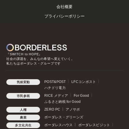
会社概要
プライバシーポリシー
『SWITCH to HOPE』
社会の課題を、みんなの希望へ変えていく。
私たちはボーダレス・グループです
POST&POST
LFCコンポスト
気候変動
ハチドリ電力
RICE メディア
For Good
市民参画
ふるさと納税 for Good
ZERO PC
アノサポ
人権
ボーダレス・グリーンズ
農業
ボーダレスハウス
ボーダレスビジット
多文化共生