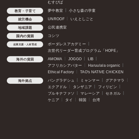
むすびば
夢中教室
小さな森の学童
教育・子育て
UNROOF
いえとしごと
就労機会
公民連携室
地域課題
コシツ
国内の貧困
ボーダレスアカデミー
起業支援・人材育成
次世代リーダー育成プログラム「HOPE」
AMOMA
JOGGO
LIB
海外の貧困
アフリカシアバター
Haruulala organic
Ethical Factory
TAO's NATIVE CHICKEN
バングラデシュ
ミャンマー
グアテマラ
海外拠点
エクアドル
タンザニア
フィリピン
ブルキナファソ
マレーシア
セネガル
ケニア
タイ
韓国
台湾