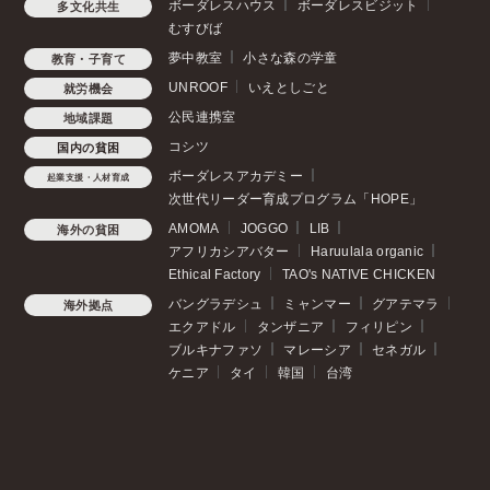
ボーダレスハウス
ボーダレスビジット
多文化共生
むすびば
夢中教室
小さな森の学童
教育・子育て
UNROOF
いえとしごと
就労機会
公民連携室
地域課題
コシツ
国内の貧困
ボーダレスアカデミー
起業支援・人材育成
次世代リーダー育成プログラム「HOPE」
AMOMA
JOGGO
LIB
海外の貧困
アフリカシアバター
Haruulala organic
Ethical Factory
TAO's NATIVE CHICKEN
バングラデシュ
ミャンマー
グアテマラ
海外拠点
エクアドル
タンザニア
フィリピン
ブルキナファソ
マレーシア
セネガル
ケニア
タイ
韓国
台湾