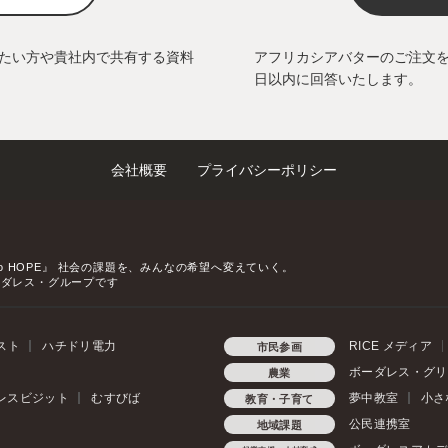
たい方や貴社内で共有する資料
アフリカシアバターのご注文
日以内に回答いたします。
会社概要
プライバシーポリシー
o HOPE』
社会の課題を、みんなの希望へ変えていく。
ーダレス・グループです
スト
ハチドリ電力
RICE メディア
市民参画
ボーダレス・グリ
農業
レスビジット
むすびば
夢中教室
小さ
教育・子育て
公民連携室
地域課題