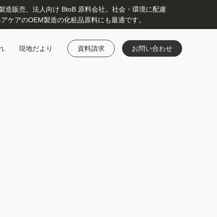
販売、法人向け BtoB 原料会社。社会・環境に配慮
アケアのOEM製造の化粧品原料にも最適です。
れ
現地だより
資料請求
お問い合わせ