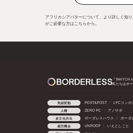
アフリカシアバターについて、より詳しく知り
がご必要な方はこちらから。
『SWITCH t
私たちはボ
POST&POST
LFCコンポ
気候変動
ZERO PC
アノサポ
人権
ボーダレスハウス
ボーダ
多文化共生
UNROOF
いえとしごと
就労機会