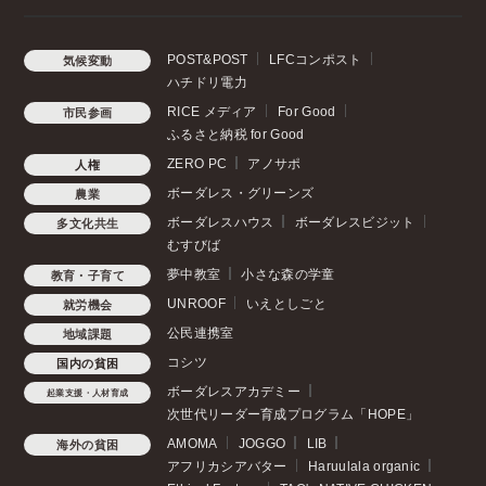
POST&POST
LFCコンポスト
気候変動
ハチドリ電力
RICE メディア
For Good
市民参画
ふるさと納税 for Good
ZERO PC
アノサポ
人権
ボーダレス・グリーンズ
農業
ボーダレスハウス
ボーダレスビジット
多文化共生
むすびば
夢中教室
小さな森の学童
教育・子育て
UNROOF
いえとしごと
就労機会
公民連携室
地域課題
コシツ
国内の貧困
ボーダレスアカデミー
起業支援・人材育成
次世代リーダー育成プログラム「HOPE」
AMOMA
JOGGO
LIB
海外の貧困
アフリカシアバター
Haruulala organic