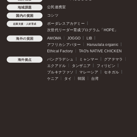
公民連携室
地域課題
コシツ
国内の貧困
ボーダレスアカデミー
起業支援・人材育成
次世代リーダー育成プログラム「HOPE」
AMOMA
JOGGO
LIB
海外の貧困
アフリカシアバター
Haruulala organic
Ethical Factory
TAO's NATIVE CHICKEN
バングラデシュ
ミャンマー
グアテマラ
海外拠点
エクアドル
タンザニア
フィリピン
ブルキナファソ
マレーシア
セネガル
ケニア
タイ
韓国
台湾