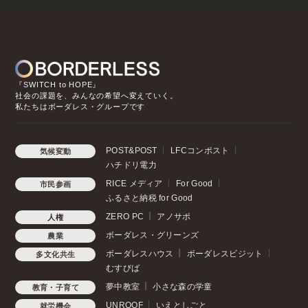
『SWITCH to HOPE』
社会の課題を、みんなの希望へ変えていく。
私たちはボーダレス・グループです
POST&POST
LFCコンポスト
気候変動
ハチドリ電力
RICE メディア
For Good
市民参画
ふるさと納税 for Good
ZERO PC
アノサポ
人権
ボーダレス・グリーンズ
農業
ボーダレスハウス
ボーダレスビジット
多文化共生
むすびば
夢中教室
小さな森の学童
教育・子育て
UNROOF
いえとしごと
就労機会