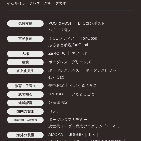
私たちはボーダレス・グループです
POST&POST
LFCコンポスト
気候変動
ハチドリ電力
RICE メディア
For Good
市民参画
ふるさと納税 for Good
ZERO PC
アノサポ
人権
ボーダレス・グリーンズ
農業
ボーダレスハウス
ボーダレスビジット
多文化共生
むすびば
夢中教室
小さな森の学童
教育・子育て
UNROOF
いえとしごと
就労機会
公民連携室
地域課題
コシツ
国内の貧困
ボーダレスアカデミー
起業支援・人材育成
次世代リーダー育成プログラム「HOPE」
AMOMA
JOGGO
LIB
海外の貧困