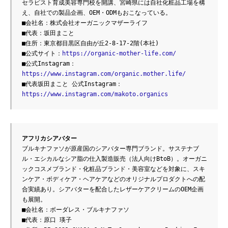
セラピスト育成美容専門校を開講、宮崎県には自社化粧品工場を構
え、自社での製品企画、OEM・ODMもおこなっている。
■会社名：株式会社オーガニックマザーライフ
■代表：坂田まこと
■住所：東京都目黒区自由が丘2-8-17-2階(本社)
■公式サイト：
https://organic-mother-life.com/
■公式Instagram：
https://www.instagram.com/organic.mother.life/
■代表坂田まこと 公式Instagram：
https://www.instagram.com/makoto.organics
アフリカシアバター
ブルキナファソが原産国のシアバター専門ブランド。サステナブ
ル・エシカルなシア脂の仕入製造販売（法人向けBtoB）。オーガニ
ックコスメブランド・化粧品ブランド・美容室などを対象に、スキ
ンケア・ボディケア・ヘアケアなどのオリジナルプロダクトへの配
合実績あり。シアバターを配合したレザーケアクリームのOEM企画
も展開。
■会社名：ボーダレス・ブルキナファソ
■代表：原口 瑛子