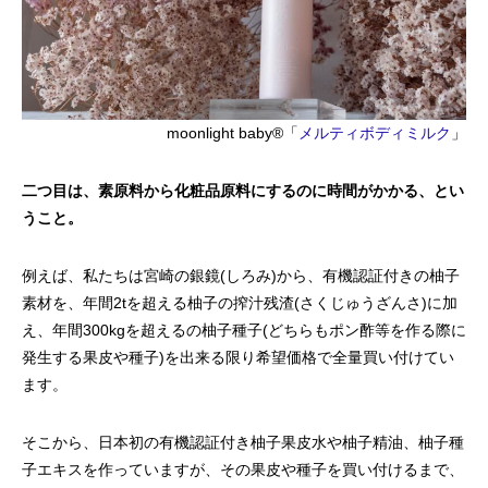
moonlight baby®︎「
メルティボディミルク
」
二つ目は、素原料から化粧品原料にするのに時間がかかる、とい
うこと。
例えば、私たちは宮崎の銀鏡(しろみ)から、有機認証付きの柚子
素材を、年間2tを超える柚子の搾汁残渣(さくじゅうざんさ)に加
え、年間300kgを超えるの柚子種子(どちらもポン酢等を作る際に
発生する果皮や種子)を出来る限り希望価格で全量買い付けてい
ます。
そこから、日本初の有機認証付き柚子果皮水や柚子精油、柚子種
子エキスを作っていますが、その果皮や種子を買い付けるまで、