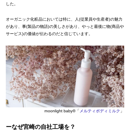
した。
オーガニック化粧品においては特に、人(従業員や生産者)の魅力
があり、事(製品の物語)の美しさがあり、やっと最後に物(商品や
サービス)の価値が伝わるのだと信じています。
moonlight baby®︎「
メルティボディミルク
」
ーなぜ宮崎の自社工場を？