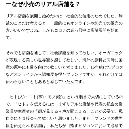
ーなぜ小売のリアル店舗を？
リアル店舗を展開し始めたのは、社会的な信用のためでした。利
益のことだけ考えると、一般的にもオンラインや卸売での販売の
方がいいですよね。しかもコロナの真っ只中に店舗展開を始め
て…
それでも店舗を通して、社会課題を知って欲しい、オーガニック
が表現する美しい世界観を感じて欲しい、海外の原料と同時に国
産の原料にも目を向けて欲しいと考えました。15年続けたブログ
などオンラインから認知度を得たブランドですが、それだけでは
伝わらないこともあると感じていたんです。
「ヒト(人)・コト(事)・モノ(物)」という順番で大切にしているの
で、「ヒト」を伝えるには、まずリアルな店舗や代表の私含め従
業員や生産者の「顔が見える＋声が聞こえる」ことが必要で、私
自身にも直接会って欲しいと思いました。また、ブランドの世界
観を伝えられる店舗は、私たちが目指すビジョンにおいて必須で