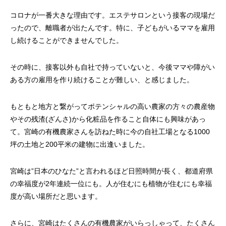
コロナが一番大きな理由です。エステサロンという接客の現場だ
ったので、離職者が出たんです。特に、子どもがいるママを雇用
し続けることができませんでした。
その時に、接客以外も自社で持っていないと、今後ママや障がい
ある方の雇用を作り続けることが難しい、と感じました。
もともと地方と繋がってポテンシャルの高い農家の方々の農産物
やその残渣(ざんさ)から化粧品を作ること自体にも興味があっ
て。宮崎の有機農家さんを訪ねた時に今の自社工場となる1000
坪の土地と200平米の建物に出逢いました。
宮崎は”日本のひなた”と言われるほど日照時間が長く、都道府県
の幸福度が2年連続一位にも。人が住むにも植物が住むにも幸福
度が高い場所だと思います。
さらに、宮崎はたくさんの有機農家がいらっしゃって、たくさん