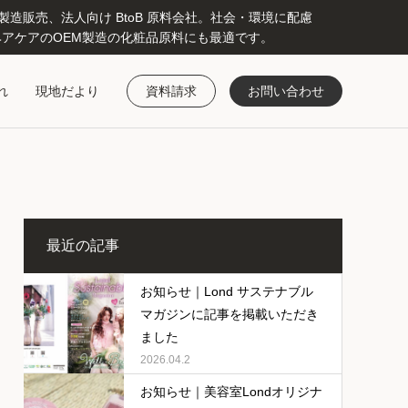
販売、法人向け BtoB 原料会社。社会・環境に配慮
アケアのOEM製造の化粧品原料にも最適です。
れ
現地だより
資料請求
お問い合わせ
最近の記事
お知らせ｜Lond サステナブル
マガジンに記事を掲載いただき
ました
2026.04.2
お知らせ｜美容室Londオリジナ