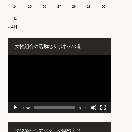
24
25
26
27
28
29
30
31
« 4月
女性組合の活動地サポネへの道
動
画
プ
レ
ー
ヤ
ー
00:00
01:56
伝統的なシアバターの製造方法