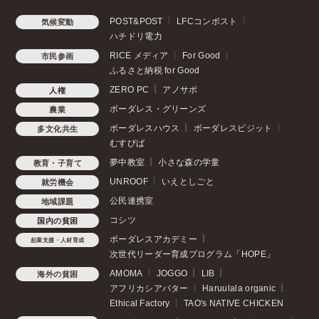
POST&POST
LFCコンポスト
気候変動
ハチドリ電力
RICE メディア
For Good
市民参画
ふるさと納税 for Good
ZERO PC
アノサポ
人権
ボーダレス・グリーンズ
農業
ボーダレスハウス
ボーダレスビジット
多文化共生
むすびば
夢中教室
小さな森の学童
教育・子育て
UNROOF
いえとしごと
就労機会
公民連携室
地域課題
コシツ
国内の貧困
ボーダレスアカデミー
起業支援・人材育成
次世代リーダー育成プログラム「HOPE」
AMOMA
JOGGO
LIB
海外の貧困
アフリカシアバター
Haruulala organic
Ethical Factory
TAO's NATIVE CHICKEN