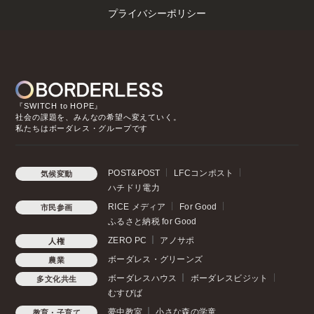
プライバシーポリシー
『SWITCH to HOPE』
社会の課題を、みんなの希望へ変えていく。
私たちはボーダレス・グループです
POST&POST
LFCコンポスト
気候変動
ハチドリ電力
RICE メディア
For Good
市民参画
ふるさと納税 for Good
ZERO PC
アノサポ
人権
ボーダレス・グリーンズ
農業
ボーダレスハウス
ボーダレスビジット
多文化共生
むすびば
夢中教室
小さな森の学童
教育・子育て