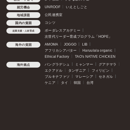
UNROOF
いえとしごと
就労機会
公民連携室
地域課題
コシツ
国内の貧困
ボーダレスアカデミー
起業支援・人材育成
次世代リーダー育成プログラム「HOPE」
AMOMA
JOGGO
LIB
海外の貧困
アフリカシアバター
Haruulala organic
Ethical Factory
TAO's NATIVE CHICKEN
バングラデシュ
ミャンマー
グアテマラ
海外拠点
エクアドル
タンザニア
フィリピン
ブルキナファソ
マレーシア
セネガル
ケニア
タイ
韓国
台湾