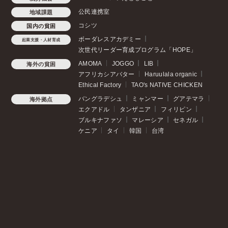
公民連携室
地域課題
コシツ
国内の貧困
ボーダレスアカデミー
起業支援・人材育成
次世代リーダー育成プログラム「HOPE」
AMOMA
JOGGO
LIB
海外の貧困
アフリカシアバター
Haruulala organic
Ethical Factory
TAO's NATIVE CHICKEN
バングラデシュ
ミャンマー
グアテマラ
海外拠点
エクアドル
タンザニア
フィリピン
ブルキナファソ
マレーシア
セネガル
ケニア
タイ
韓国
台湾