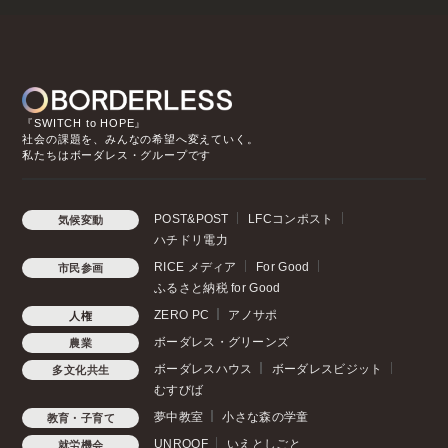
『SWITCH to HOPE』
社会の課題を、みんなの希望へ変えていく。
私たちはボーダレス・グループです
POST&POST
LFCコンポスト
気候変動
ハチドリ電力
RICE メディア
For Good
市民参画
ふるさと納税 for Good
ZERO PC
アノサポ
人権
ボーダレス・グリーンズ
農業
ボーダレスハウス
ボーダレスビジット
多文化共生
むすびば
夢中教室
小さな森の学童
教育・子育て
UNROOF
いえとしごと
就労機会