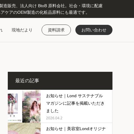
販売、法人向け BtoB 原料会社。社会・環境に配慮
アケアのOEM製造の化粧品原料にも最適です。
れ
現地だより
資料請求
お問い合わせ
最近の記事
お知らせ｜Lond サステナブル
マガジンに記事を掲載いただき
ました
2026.04.2
お知らせ｜美容室Londオリジナ