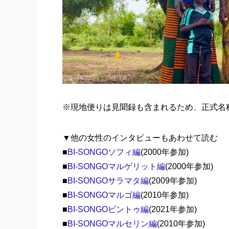
※現地便りは見聞録も含まれるため、正式名
▼他の女性のインタビューもあわせて読む
■
BI-SONGOソフィ編
(2000年参加)
■
BI-SONGOマルゲリット編
(2000年参加)
■
BI-SONGOサラマタ編
(2009年参加)
■
BI-SONGOマルゴ編
(2010年参加)
■
BI-SONGOビントゥ編
(2021年参加)
■
BI-SONGOマルセリン編
(2010年参加)