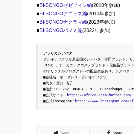
■
BI-SONGOゼゼフィン編
(2010年参加)
■
BI-SONGOアニェス編
(2010年参加)
■
BI-SONGOナクラマ編
(2023年参加)
■
BI-SONGOバジミ編
(2022年参加)
アフリカシアバター
ブルキナファソが原産国のシアバター専門ブランド。サ
BtoB）。オーガニックコスメブランド・化粧品ブラン
のオリジナルプロダクトへの配合実績あり。シアバター
■会社名：ボーダレス・ブルキナファソ
■代表：原口 瑛子
■住所：BP 2621 OUAGA C.N.T, Ouagadougou, Bur
■公式サイト：
https://africa-shea-butter.com/
■公式Instagram：
https://www.instagram.com/af
Tweet
Share