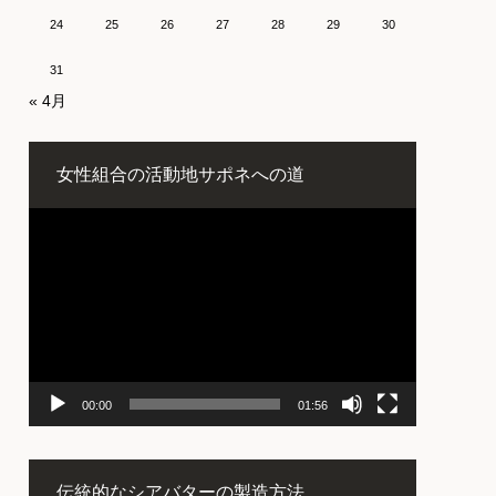
24
25
26
27
28
29
30
31
« 4月
女性組合の活動地サポネへの道
動
画
プ
レ
ー
ヤ
ー
00:00
01:56
伝統的なシアバターの製造方法