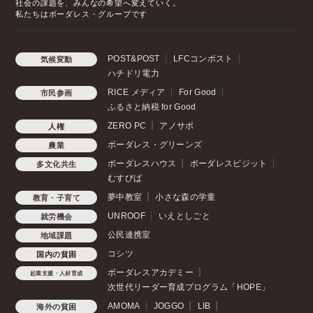
社会の課題を、みんなの希望へ変えていく。
私たちはボーダレス・グループです
POST&POST
LFCコンポスト
気候変動
ハチドリ電力
RICE メディア
For Good
市民参画
ふるさと納税 for Good
ZERO PC
アノサポ
人権
ボーダレス・グリーンズ
農業
ボーダレスハウス
ボーダレスビジット
多文化共生
むすびば
夢中教室
小さな森の学童
教育・子育て
UNROOF
いえとしごと
就労機会
公民連携室
地域課題
コシツ
国内の貧困
ボーダレスアカデミー
起業支援・人材育成
次世代リーダー育成プログラム「HOPE」
AMOMA
JOGGO
LIB
海外の貧困