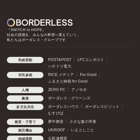
『SWITCH to HOPE』
社会の課題を、みんなの希望へ変えていく。
私たちはボーダレス・グループです
POST&POST
LFCコンポスト
気候変動
ハチドリ電力
RICE メディア
For Good
市民参画
ふるさと納税 for Good
ZERO PC
アノサポ
人権
ボーダレス・グリーンズ
農業
ボーダレスハウス
ボーダレスビジット
多文化共生
むすびば
夢中教室
小さな森の学童
教育・子育て
UNROOF
いえとしごと
就労機会
公民連携室
地域課題