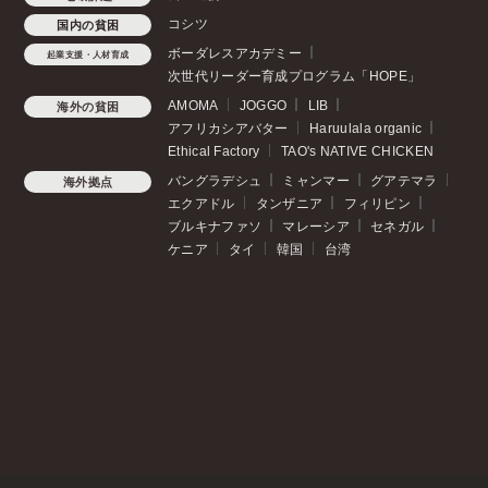
コシツ
国内の貧困
ボーダレスアカデミー
起業支援・人材育成
次世代リーダー育成プログラム「HOPE」
AMOMA
JOGGO
LIB
海外の貧困
アフリカシアバター
Haruulala organic
Ethical Factory
TAO's NATIVE CHICKEN
バングラデシュ
ミャンマー
グアテマラ
海外拠点
エクアドル
タンザニア
フィリピン
ブルキナファソ
マレーシア
セネガル
ケニア
タイ
韓国
台湾