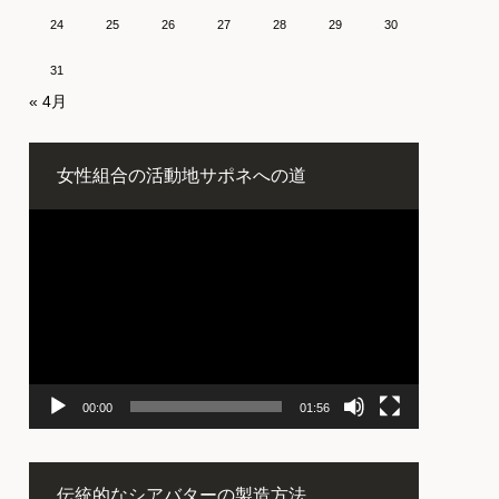
24
25
26
27
28
29
30
31
« 4月
女性組合の活動地サポネへの道
動
画
プ
レ
ー
ヤ
ー
00:00
01:56
伝統的なシアバターの製造方法