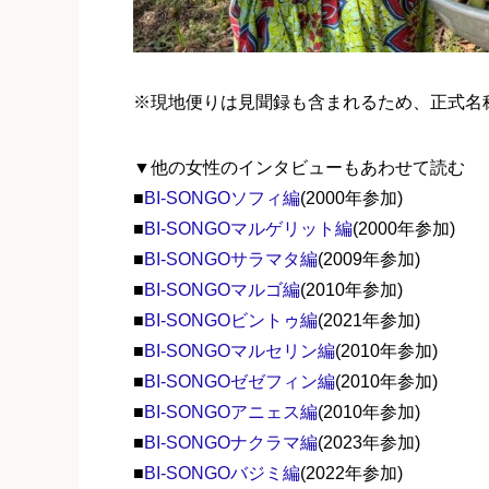
※現地便りは見聞録も含まれるため、正式名
▼他の女性のインタビューもあわせて読む
■
BI-SONGOソフィ編
(2000年参加)
■
BI-SONGOマルゲリット編
(2000年参加)
■
BI-SONGOサラマタ編
(2009年参加)
■
BI-SONGOマルゴ編
(2010年参加)
■
BI-SONGOビントゥ編
(2021年参加)
■
BI-SONGOマルセリン編
(2010年参加)
■
BI-SONGOゼゼフィン編
(2010年参加)
■
BI-SONGOアニェス編
(2010年参加)
■
BI-SONGOナクラマ編
(2023年参加)
■
BI-SONGOバジミ編
(2022年参加)