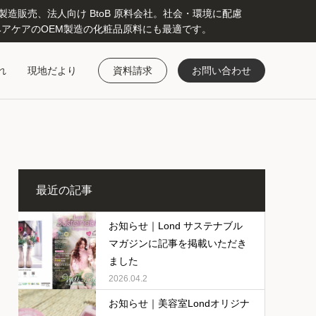
販売、法人向け BtoB 原料会社。社会・環境に配慮
アケアのOEM製造の化粧品原料にも最適です。
れ
現地だより
資料請求
お問い合わせ
最近の記事
お知らせ｜Lond サステナブル
マガジンに記事を掲載いただき
ました
2026.04.2
お知らせ｜美容室Londオリジナ