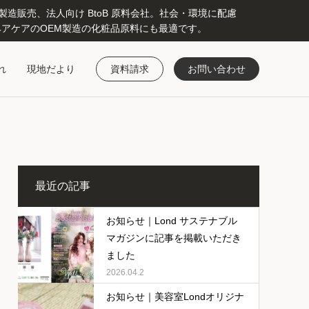
販売、法人向け BtoB 原料会社。社会・環境に配慮
アケアのOEM製造の化粧品原料にも最適です。
れ
現地だより
資料請求
お問い合わせ
最近の記事
お知らせ｜Lond サステナブル
マガジンに記事を掲載いただき
ました
2026.04.2
お知らせ｜美容室Londオリジナ