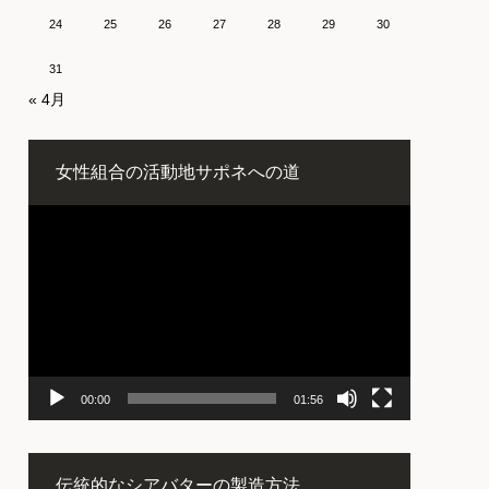
24
25
26
27
28
29
30
31
« 4月
女性組合の活動地サポネへの道
動
画
プ
レ
ー
ヤ
ー
00:00
01:56
伝統的なシアバターの製造方法