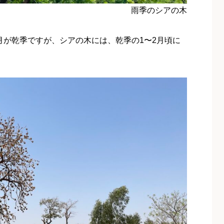
雨季のシアの木
5月が乾季ですが、シアの木には、乾季の1〜2月頃に