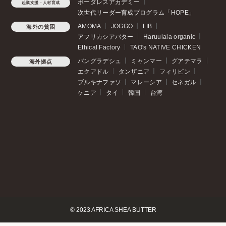
ボーダレスアカデミー
起業支援・人材育成
次世代リーダー育成プログラム「HOPE」
AMOMA
JOGGO
LIB
海外の貧困
アフリカシアバター
Haruulala organic
Ethical Factory
TAO's NATIVE CHICKEN
バングラデシュ
ミャンマー
グアテマラ
海外拠点
エクアドル
タンザニア
フィリピン
ブルキナファソ
マレーシア
セネガル
ケニア
タイ
韓国
台湾
© 2023 AFRICA SHEA BUTTER