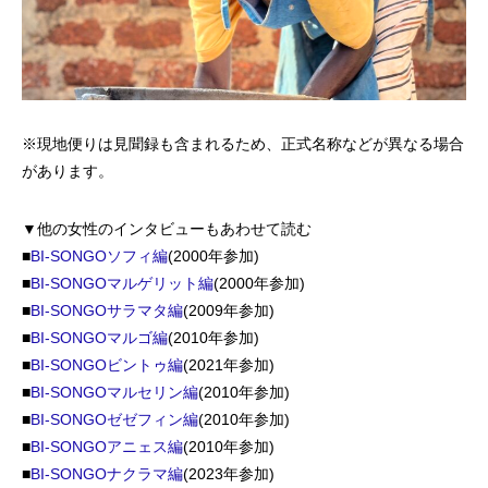
※現地便りは見聞録も含まれるため、正式名称などが異なる場合
があります。
▼他の女性のインタビューもあわせて読む
■
BI-SONGOソフィ編
(2000年参加)
■
BI-SONGOマルゲリット編
(2000年参加)
■
BI-SONGOサラマタ編
(2009年参加)
■
BI-SONGOマルゴ編
(2010年参加)
■
BI-SONGOビントゥ編
(2021年参加)
■
BI-SONGOマルセリン編
(2010年参加)
■
BI-SONGOゼゼフィン編
(2010年参加)
■
BI-SONGOアニェス編
(2010年参加)
■
BI-SONGOナクラマ編
(2023年参加)