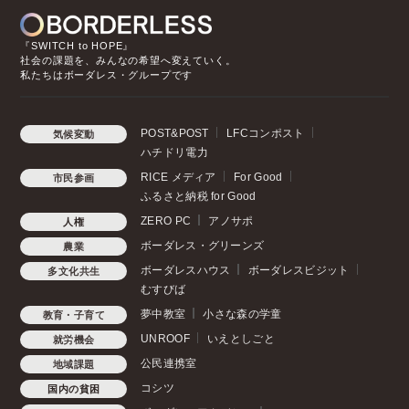
『SWITCH to HOPE』
社会の課題を、みんなの希望へ変えていく。
私たちはボーダレス・グループです
POST&POST
LFCコンポスト
気候変動
ハチドリ電力
RICE メディア
For Good
市民参画
ふるさと納税 for Good
ZERO PC
アノサポ
人権
ボーダレス・グリーンズ
農業
ボーダレスハウス
ボーダレスビジット
多文化共生
むすびば
夢中教室
小さな森の学童
教育・子育て
UNROOF
いえとしごと
就労機会
公民連携室
地域課題
コシツ
国内の貧困