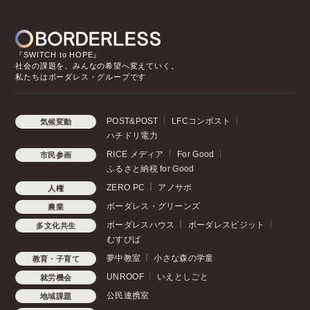
『SWITCH to HOPE』
社会の課題を、みんなの希望へ変えていく。
私たちはボーダレス・グループです
POST&POST
LFCコンポスト
気候変動
ハチドリ電力
RICE メディア
For Good
市民参画
ふるさと納税 for Good
ZERO PC
アノサポ
人権
ボーダレス・グリーンズ
農業
ボーダレスハウス
ボーダレスビジット
多文化共生
むすびば
夢中教室
小さな森の学童
教育・子育て
UNROOF
いえとしごと
就労機会
公民連携室
地域課題