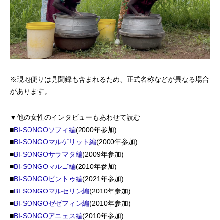
※現地便りは見聞録も含まれるため、正式名称などが異なる場合
があります。
▼他の女性のインタビューもあわせて読む
■
BI-SONGOソフィ編
(2000年参加)
■
BI-SONGOマルゲリット編
(2000年参加)
■
BI-SONGOサラマタ編
(2009年参加)
■
BI-SONGOマルゴ編
(2010年参加)
■
BI-SONGOビントゥ編
(2021年参加)
■
BI-SONGOマルセリン編
(2010年参加)
■
BI-SONGOゼゼフィン編
(2010年参加)
■
BI-SONGOアニェス編
(2010年参加)