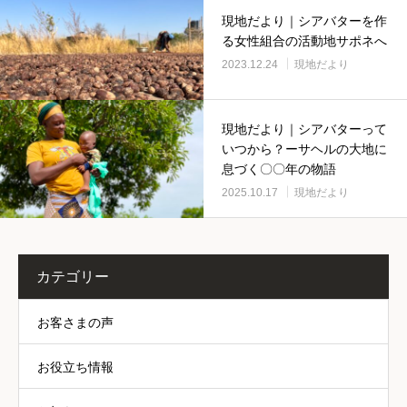
現地だより｜シアバターを作
る女性組合の活動地サポネへ
2023.12.24
現地だより
現地だより｜シアバターって
いつから？ーサヘルの大地に
息づく〇〇年の物語
2025.10.17
現地だより
カテゴリー
お客さまの声
お役立ち情報