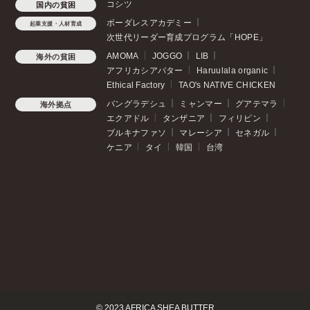
コシツ
国内の貧困
ボーダレスアカデミー
起業支援・人材育成
次世代リーダー育成プログラム「HOPE」
AMOMA
JOGGO
LIB
海外の貧困
アフリカシアバター
Haruulala organic
Ethical Factory
TAO's NATIVE CHICKEN
バングラデシュ
ミャンマー
グアテマラ
海外拠点
エクアドル
タンザニア
フィリピン
ブルキナファソ
マレーシア
セネガル
ケニア
タイ
韓国
台湾
© 2023 AFRICA SHEA BUTTER