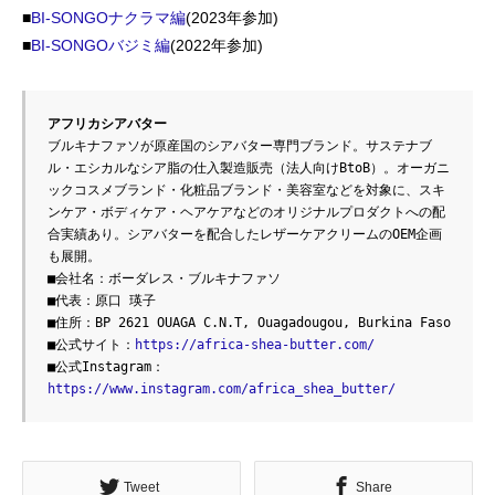
■
BI-SONGOナクラマ編
(2023年参加)
■
BI-SONGOバジミ編
(2022年参加)
アフリカシアバター
ブルキナファソが原産国のシアバター専門ブランド。サステナブ
ル・エシカルなシア脂の仕入製造販売（法人向けBtoB）。オーガニ
ックコスメブランド・化粧品ブランド・美容室などを対象に、スキ
ンケア・ボディケア・ヘアケアなどのオリジナルプロダクトへの配
合実績あり。シアバターを配合したレザーケアクリームのOEM企画
も展開。
■会社名：ボーダレス・ブルキナファソ
■代表：原口 瑛子
■住所：BP 2621 OUAGA C.N.T, Ouagadougou, Burkina Faso
■公式サイト：
https://africa-shea-butter.com/
■公式Instagram：
https://www.instagram.com/africa_shea_butter/
Tweet
Share