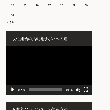
24
25
26
27
28
29
30
31
« 4月
女性組合の活動地サポネへの道
動
画
プ
レ
ー
ヤ
ー
00:00
01:56
伝統的なシアバターの製造方法