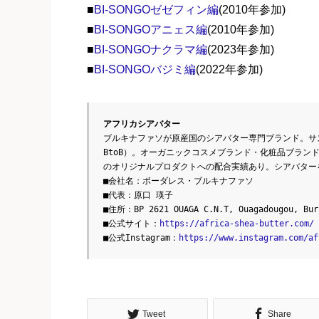
■
BI-SONGOゼゼフィン編
(2010年参加)
■
BI-SONGOアニェス編
(2010年参加)
■
BI-SONGOナクラマ編
(2023年参加)
■
BI-SONGOバジミ編
(2022年参加)
アフリカシアバター
ブルキナファソが原産国のシアバター専門ブランド。サ
BtoB）。オーガニックコスメブランド・化粧品ブラン
のオリジナルプロダクトへの配合実績あり。シアバター
■会社名：ボーダレス・ブルキナファソ
■代表：原口 瑛子
■住所：BP 2621 OUAGA C.N.T, Ouagadougou, Bur
■公式サイト：
https://africa-shea-butter.com/
■公式Instagram：
https://www.instagram.com/af
Tweet
Share