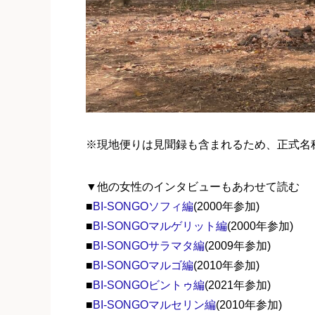
※現地便りは見聞録も含まれるため、正式名
▼他の女性のインタビューもあわせて読む
■
BI-SONGOソフィ編
(2000年参加)
■
BI-SONGOマルゲリット編
(2000年参加)
■
BI-SONGOサラマタ編
(2009年参加)
■
BI-SONGOマルゴ編
(2010年参加)
■
BI-SONGOビントゥ編
(2021年参加)
■
BI-SONGOマルセリン編
(2010年参加)