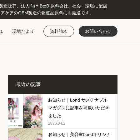
販売、法人向け BtoB 原料会社。社会・環境に配慮
アケアのOEM製造の化粧品原料にも最適です。
れ
現地だより
資料請求
お問い合わせ
最近の記事
お知らせ｜Lond サステナブル
マガジンに記事を掲載いただき
ました
2026.04.2
お知らせ｜美容室Londオリジナ